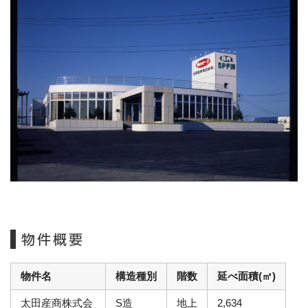
物件概要
物件名
構造種別
階数
延べ面積(㎡)
太田産商株式会
S造
地上
2,634