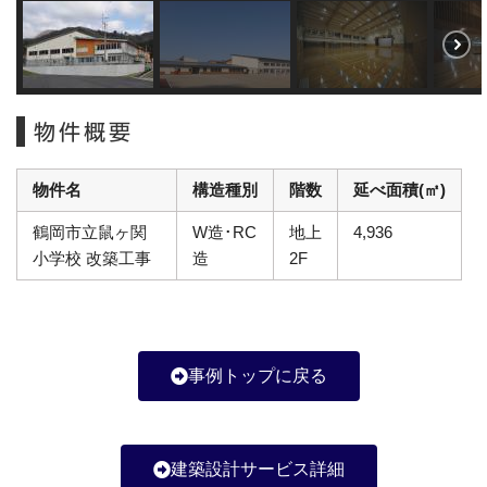
物件概要
物件名
構造種別
階数
延べ面積(㎡)
鶴岡市立鼠ヶ関
W造･RC
地上
4,936
小学校 改築工事
造
2F
事例トップに戻る
建築設計サービス詳細