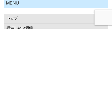
MENU
トップ
提供したい価値
事業・サービス案内（事業主様向け）
サービストップ
解決可能な課題
事業・サービス案内（建築関係者様向け）
サービストップ
建築総合設計
BIM/CIM 導入・活用支援
構造設計